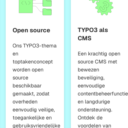
TYPO3 als
Open source
CMS
Ons TYPO3-thema
en
Een krachtig open
toptakenconcept
source CMS met
worden open
bewezen
source
beveiliging,
beschikbaar
eenvoudige
gemaakt, zodat
contentbeheerfuncti
overheden
en langdurige
eenvoudig veilige,
ondersteuning.
toegankelijke en
Ontdek de
gebruiksvriendelijke
voordelen van