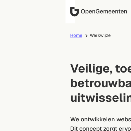
Home
Werkwijze
Veilige, t
betrouwba
uitwisseli
We ontwikkelen webs
Dit concept zorgt erv