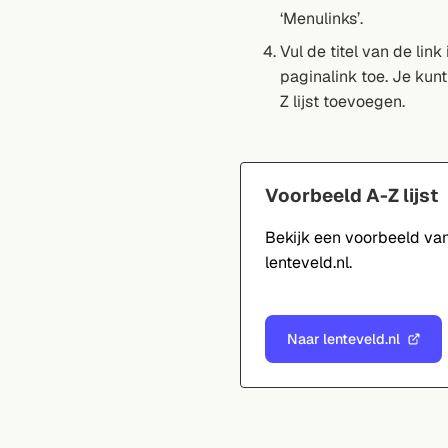
‘Menulinks’.
Vul de titel van de link
paginalink toe. Je kunt
Z lijst toevoegen.
Voorbeeld A-Z lijst
Bekijk een voorbeeld van
lenteveld.nl.
Naar lenteveld.nl
(Verwijst
naar
een
externe
website)