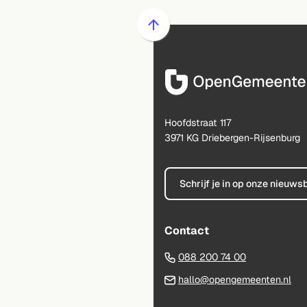
Scroll
naar
boven
naar
het
begin
Hoofdstraat 117
van
3971 KG Driebergen-Rijsenburg
de
paginainhoud
Schrijf je in op onze nieuws
Contact
(Verwijst
088 200 74 00
naar
(Ve
hallo@opengemeenten.nl
een
na