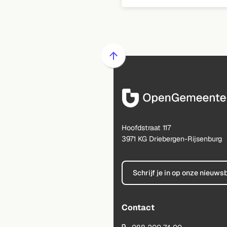
Scroll
naar
boven
naar
het
begin
Hoofdstraat 117
van
3971 KG Driebergen-Rijsenburg
de
paginainhoud
Schrijf je in op onze nieuws
Contact
(Verwijst