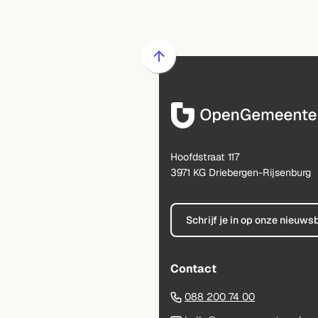
Scroll
naar
boven
naar
het
begin
Hoofdstraat 117
van
3971 KG Driebergen-Rijsenburg
de
paginainhoud
Schrijf je in op onze nieuws
Contact
(Verwijst
088 200 74 00
naar