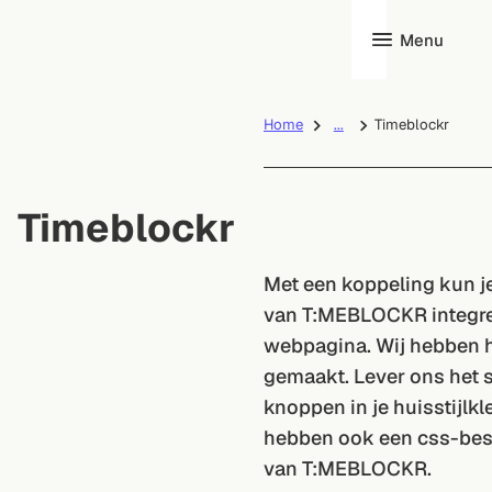
Menu
Home
...
Timeblockr
Timeblockr
Met een koppeling kun j
van T:MEBLOCKR integre
webpagina. Wij hebben h
gemaakt. Lever ons het sc
knoppen in je huisstijlkl
hebben ook een css-be
van T:MEBLOCKR.