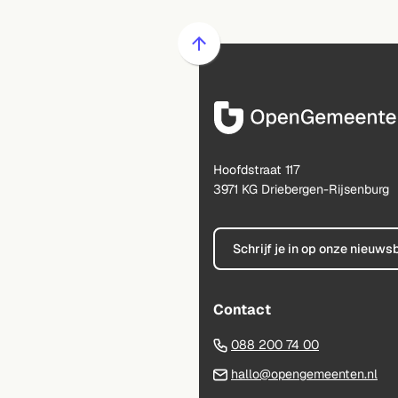
website)
Scroll
naar
boven
naar
het
begin
Hoofdstraat 117
van
3971 KG Driebergen-Rijsenburg
de
paginainhoud
Schrijf je in op onze nieuws
Contact
(Verwijst
088 200 74 00
naar
(Ve
hallo@opengemeenten.nl
een
na