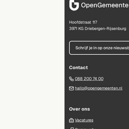
naar
het
begin
Hoofdstraat 117
van
3971 KG Driebergen-Rijsenburg
de
paginainhoud
Schrijf je in op onze nieuws
Contact
(Verwijst
088 200 74 00
naar
(Ve
hallo@opengemeenten.nl
een
na
telefoonnu
ee
Over ons
e-
mai
Vacatures