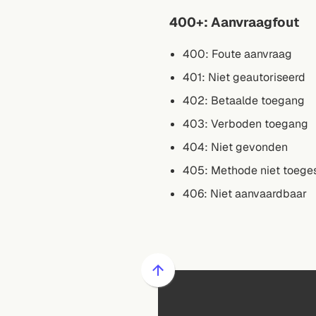
400+: Aanvraagfout
400: Foute aanvraag
401: Niet geautoriseerd
402: Betaalde toegang
403: Verboden toegang
404: Niet gevonden
405: Methode niet toege
406: Niet aanvaardbaar
Scroll
naar
boven